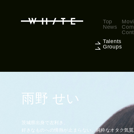
Top
Mov
News
Com
Cont
Talents
Groups
雨野 せい
茨城県出身で左利き。
好きなものへの情熱が止まらない、純粋なオタク気質