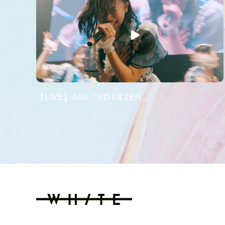
【LIVE】AsIs『NO FILTER.』