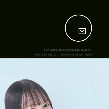
Shintaisou Dougenzakaue Builiding 9F,
Maruyama-cho 20-1, Shibuya-ku, Tokyo, Japan