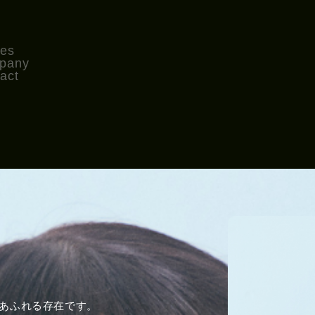
ies
pany
act
あふれる存在です。