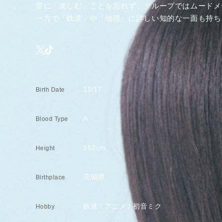
常に「楽しむ」ことを忘れず、グループではムードメ
一方で「鉄道」や「地理」に詳しい知的な一面も持ち
11/17
Birth Date
A
Blood Type
152cm
Height
茨城県
Birthplace
鉄道 / アニメ / 初音ミク
Hobby